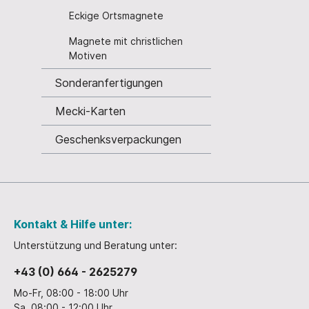
Eckige Ortsmagnete
Rechnitz
St. 
Rust
St. P
Magnete mit christlichen
Motiven
Schattendorf
Terni
Sonderanfertigungen
Siegendorf
Trat
Stegersbach
Wolke
Mecki-Karten
St. Andrä - Zicksee
Wien
Geschenksverpackungen
St. Margarethen
Ziste
St. Michael
Zwett
Weiden am Neusiedlersee
Kontakt & Hilfe unter:
Wien
Krampus
Unterstützung und Beratung unter:
Ansich
+43 (0) 664 - 2625279
Mo-Fr, 08:00 - 18:00 Uhr
Sa, 08:00 - 12:00 Uhr