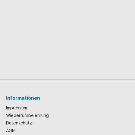
Corona am Wechsel
eter
tz
tenbach
rsdorf
er Neustadt
rsdorf
l
Informationen
 - Nikolaus
Leporellos
Impressum
tskarten
Wiederrufsbelehrung
Datenschutz
AGB