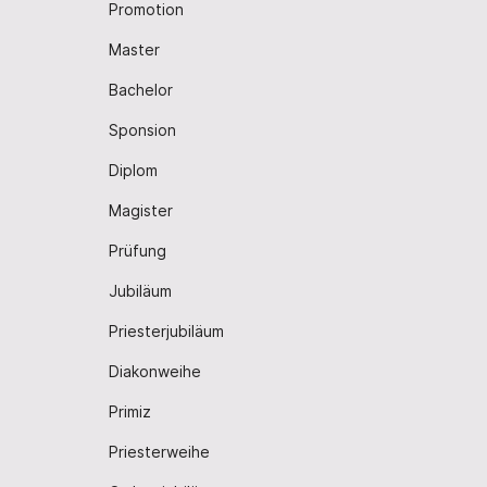
Promotion
Rechnitz
St. 
Master
Rust
St. P
Bachelor
Schattendorf
Terni
Sponsion
Siegendorf
Trat
Stegersbach
Wolke
Diplom
St. Andrä - Zicksee
Wien
Magister
St. Margarethen
Ziste
Prüfung
St. Michael
Zwett
Jubiläum
Weiden am Neusiedlersee
Priesterjubiläum
Diakonweihe
Wien
Krampus
Ansich
Primiz
Priesterweihe