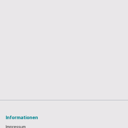
Corona am Wechsel
eter
tz
tenbach
rsdorf
er Neustadt
rsdorf
l
 - Nikolaus
Leporellos
tskarten
Informationen
Impressum