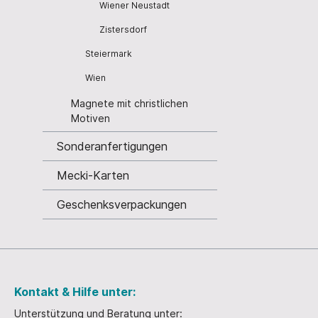
Wiener Neustadt
Rechnitz
St. 
Zistersdorf
Rust
St. P
Steiermark
Schattendorf
Terni
Wien
Siegendorf
Trat
Magnete mit christlichen
Stegersbach
Wolke
Motiven
St. Andrä - Zicksee
Wien
Sonderanfertigungen
St. Margarethen
Ziste
Mecki-Karten
St. Michael
Zwett
Weiden am Neusiedlersee
Geschenksverpackungen
Wien
Krampus
Ansich
Kontakt & Hilfe unter:
Unterstützung und Beratung unter: