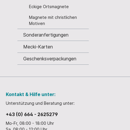
Eckige Ortsmagnete
Rechnitz
St. 
Rust
St. P
Magnete mit christlichen
Motiven
Schattendorf
Terni
Sonderanfertigungen
Siegendorf
Trat
Stegersbach
Wolke
Mecki-Karten
St. Andrä - Zicksee
Wien
Geschenksverpackungen
St. Margarethen
Ziste
St. Michael
Zwett
Weiden am Neusiedlersee
Kontakt & Hilfe unter:
Wien
Krampus
Unterstützung und Beratung unter:
Ansich
+43 (0) 664 - 2625279
Mo-Fr, 08:00 - 18:00 Uhr
Sa, 08:00 - 12:00 Uhr