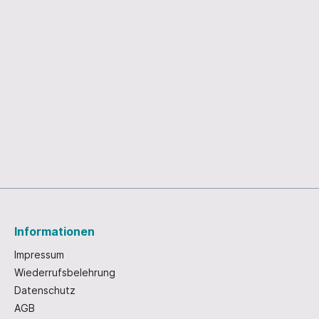
Corona am Wechsel
eter
tz
tenbach
rsdorf
er Neustadt
rsdorf
l
Informationen
 - Nikolaus
Leporellos
Impressum
tskarten
Wiederrufsbelehrung
Datenschutz
AGB