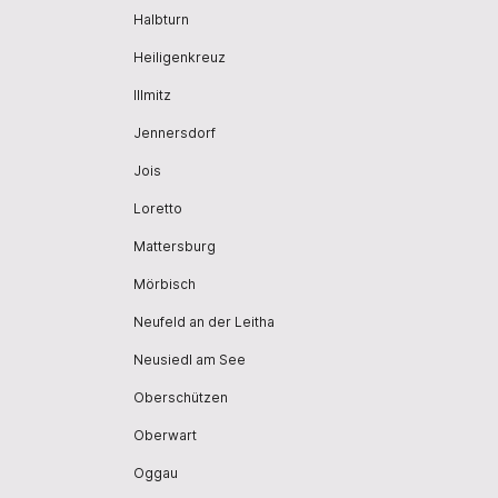
Halbturn
Heiligenkreuz
Illmitz
Jennersdorf
Jois
Loretto
Mattersburg
Mörbisch
Neufeld an der Leitha
Neusiedl am See
Oberschützen
Oberwart
Oggau